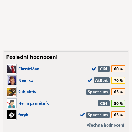
Poslední hodnocení
60
ClassicMan
C64
70
Neelixx
At8bit
65
Subjektiv
Spectrum
80
Herní pamětník
C64
65
feryk
Spectrum
Všechna hodnocení