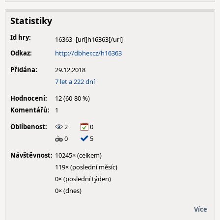
Statistiky
Id hry:
16363
Odkaz:
http://dbher.cz/h16363
Přidána:
29.12.2018
7 let a 222 dní
Hodnocení:
12 (60-80 %)
Komentářů:
1
Oblíbenost:
2
0
0
5
Návštěvnost:
10245× (celkem)
119× (poslední měsíc)
0× (poslední týden)
0× (dnes)
Více