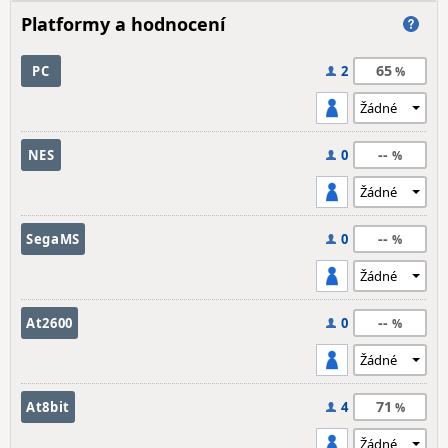
Platformy a hodnocení
65
PC
2
--
NES
0
--
SegaMS
0
--
At2600
0
71
At8bit
4