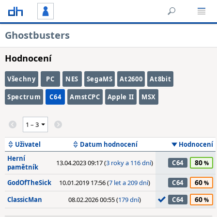
Ghostbusters
Hodnocení
Všechny
PC
NES
SegaMS
At2600
At8bit
Spectrum
C64
AmstCPC
Apple II
MSX
Uživatel
Datum hodnocení
Hodnocení
Herní
80
13.04.2023 09:17 (
3 roky a 116 dní
)
C64
pamětník
60
GodOfTheSick
10.01.2019 17:56 (
7 let a 209 dní
)
C64
60
ClassicMan
08.02.2026 00:55 (
179 dní
)
C64