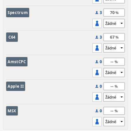
70
Spectrum
3
67
C64
3
--
AmstCPC
0
--
Apple II
0
--
MSX
0