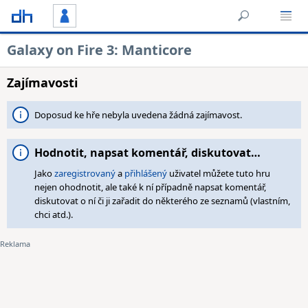
Galaxy on Fire 3: Manticore
Zajímavosti
Doposud ke hře nebyla uvedena žádná zajímavost.
Hodnotit, napsat komentář, diskutovat…
Jako
zaregistrovaný
a
přihlášený
uživatel můžete tuto hru
nejen ohodnotit, ale také k ní případně napsat komentář,
diskutovat o ní či ji zařadit do některého ze seznamů (vlastním,
chci atd.).