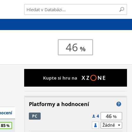
46
Kupte si hru na
Platformy a hodnocení
ocení
46
4
PC
85