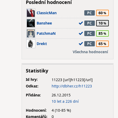
Poslední hodnocení
ClassicMan
60
PC
Banshee
10
PC
PatchmaN
85
PC
Drekt
65
PC
Všechna hodnocení
Statistiky
Id hry:
11223
Odkaz:
http://dbher.cz/h11223
Přidána:
26.12.2015
10 let a 226 dní
Hodnocení:
4 (10-85 %)
Komentářů:
0