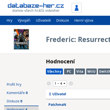
domov všech hráčů videoher
Hry
Vývojáři
Uživatelé
Diskuze
Herní výzva
Frederic: Resurrec
Hodnocení
Všechny
PC
Vita
WiiU
Switc
Profil hry
Komentáře
0
Uživatel
Diskuze
0
PatchmaN
Hodnocení
4