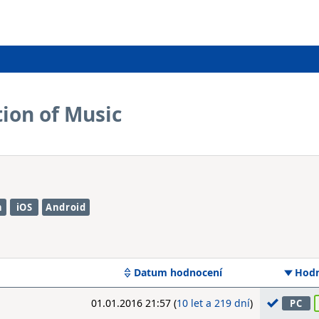
tion of Music
h
iOS
Android
Datum hodnocení
Hodn
01.01.2016 21:57 (
10 let a 219 dní
)
PC