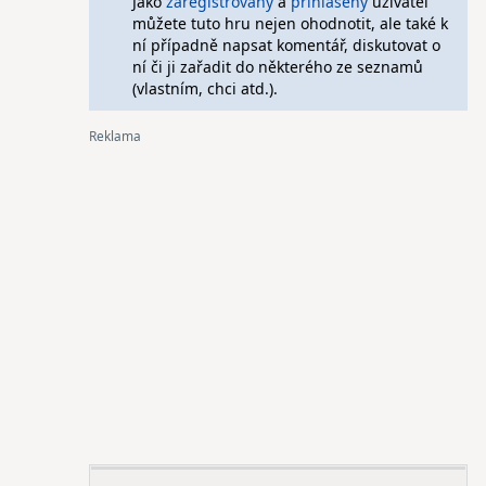
Jako
zaregistrovaný
a
přihlášený
uživatel
můžete tuto hru nejen ohodnotit, ale také k
ní případně napsat komentář, diskutovat o
ní či ji zařadit do některého ze seznamů
(vlastním, chci atd.).