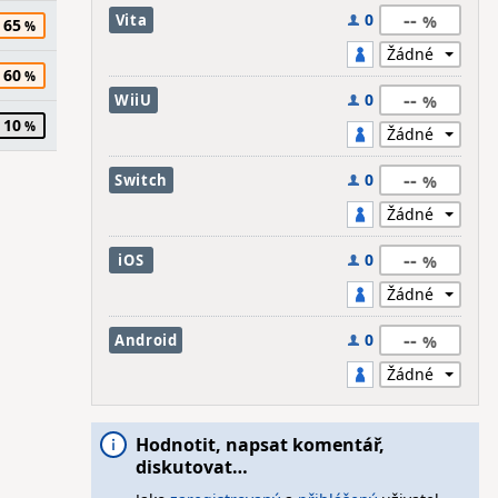
--
0
Vita
65
60
--
0
WiiU
10
--
0
Switch
--
0
iOS
--
0
Android
Hodnotit, napsat komentář,
diskutovat…