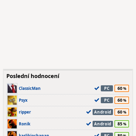
Poslední hodnocení
60
ClassicMan
PC
60
Psyx
PC
60
ripper
Android
85
Ronik
Android
80
kaslikjochanan
PC