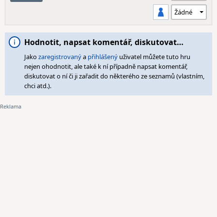
Hodnotit, napsat komentář, diskutovat…
Jako
zaregistrovaný
a
přihlášený
uživatel můžete tuto hru
nejen ohodnotit, ale také k ní případně napsat komentář,
diskutovat o ní či ji zařadit do některého ze seznamů (vlastním,
chci atd.).