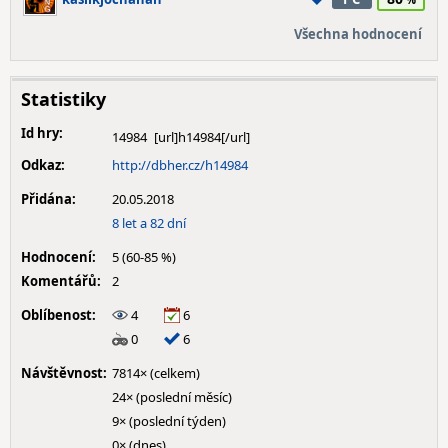
Všechna hodnocení
Statistiky
Id hry:
14984
Odkaz:
http://dbher.cz/h14984
Přidána:
20.05.2018
8 let a 82 dní
Hodnocení:
5 (60-85 %)
Komentářů:
2
Oblíbenost:
4
6
0
6
Návštěvnost:
7814× (celkem)
24× (poslední měsíc)
9× (poslední týden)
0× (dnes)