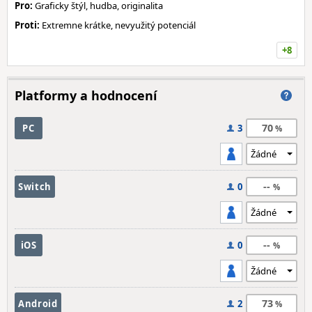
Pro:
Graficky štýl, hudba, originalita
Proti:
Extremne krátke, nevyužitý potenciál
+8
Platformy a hodnocení
70
PC
3
--
Switch
0
--
iOS
0
73
Android
2