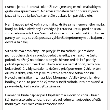
Framed je hra, ktorá vás okamžite zaujme svojim minimalistickým
grafickým spracovaním. Noirovú atmosféru tiež dotvára štýlová
jazzová hudba (aj keď sa tam stále opakuje len pár skladieb).
Herný nápad je tiež veľmi originálny. Hráte za nemenovaného muža,
ktorý bol krivo obvinený z vraždy a je teraz na úteku pred políciou
so záhadným kufríkom. Vašou úlohou je poprehadzovať komiksové
panely tak, aby sa vaša postava vyhla všadeprítomným policajtom a
dostala sa ďalej.
Sú tu ale dva problémy. Ten prvý je, že na začiatku je hra dosť
jednoduchá a dajú sa predpovedať výsledky, ale neskôr je často
pokrok založený na pokuse a omyle, hlavne keď tie isté panely
potrebujete použiť viackrát. Nikdy som ale nemal pocit, že by hra
bola náročná, vždy sa dalo na riešenie prísť pomerne rýchlo. A ten
druhý je dĺžka, celá hra je veľmi krátka a zaberie sotva hodinu.
Nevadia mi krátke hry, napríklad Monument Valley trvala len dve
hodiny, ale bol to pre mňa výrazne silnejší zážitok. Táto hra skončila
práve vtedy, keď začala byť zaujímavá.
Framed sa bude najviac päčiť hipsterom a ľuďom čo chcú v hrách
štýl namiesto substancie, ja som ale od jednej z naojoceňovaňejších
mobilných hier roka čakal rozhodne viac.