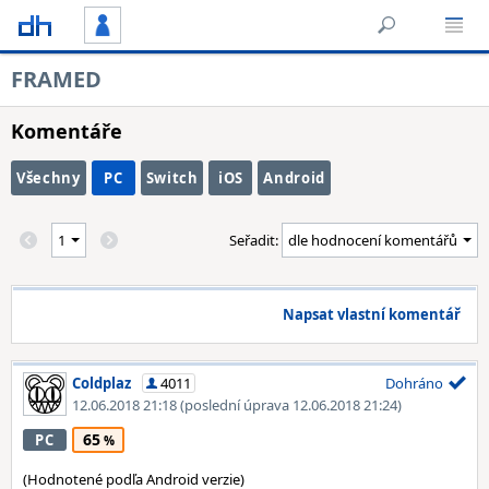
FRAMED
Komentáře
Všechny
PC
Switch
iOS
Android
Seřadit:
Napsat vlastní komentář
Coldplaz
4011
Dohráno
12.06.2018 21:18
(poslední úprava 12.06.2018 21:24)
65
PC
(Hodnotené podľa Android verzie)