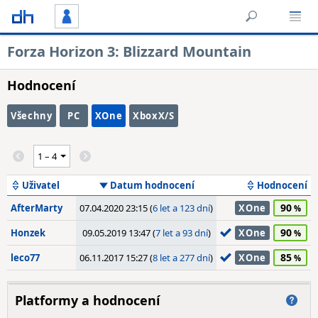
Forza Horizon 3: Blizzard Mountain
Hodnocení
Všechny
PC
XOne
XboxX/S
Uživatel
Datum hodnocení
Hodnocení
90
AfterMarty
07.04.2020 23:15 (
6 let a 123 dní
)
XOne
90
Honzek
09.05.2019 13:47 (
7 let a 93 dní
)
XOne
85
leco77
06.11.2017 15:27 (
8 let a 277 dní
)
XOne
Platformy a hodnocení