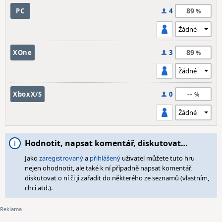
89
PC
4
89
XOne
3
--
XboxX/S
0
Hodnotit, napsat komentář, diskutovat…
Jako
zaregistrovaný
a
přihlášený
uživatel můžete tuto hru
nejen ohodnotit, ale také k ní případně napsat komentář,
diskutovat o ní či ji zařadit do některého ze seznamů (vlastním,
chci atd.).