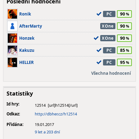
Poslední hodnocení
90
Ronik
PC
90
AfterMarty
XOne
90
Honzek
XOne
85
Kakuzu
PC
95
HELLER
PC
Všechna hodnocení
Statistiky
Id hry:
12514
Odkaz:
http://dbher.cz/h12514
Přidána:
19.01.2017
9 let a 203 dní