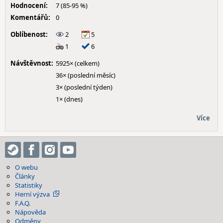
Hodnocení:
7 (85-95 %)
Komentářů:
0
Oblíbenost:
2
5
1
6
Návštěvnost:
5925× (celkem)
36× (poslední měsíc)
3× (poslední týden)
1× (dnes)
Více
O webu
Články
Statistiky
Herní výzva
F.A.Q.
Nápověda
Odměny