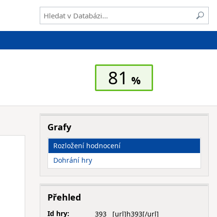
81
Grafy
Rozložení hodnocení
Dohrání hry
Přehled
Id hry:
393