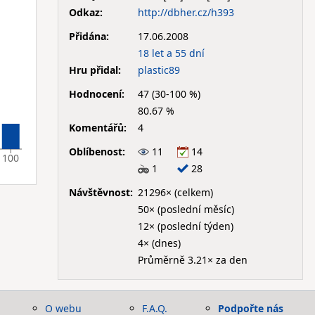
Odkaz:
http://dbher.cz/h393
Přidána:
17.06.2008
18 let a 55 dní
Hru přidal:
plastic89
Hodnocení:
47 (30-100 %)
80.67 %
Komentářů:
4
Oblíbenost:
11
14
100
1
28
Návštěvnost:
21296× (celkem)
50× (poslední měsíc)
12× (poslední týden)
4× (dnes)
Průměrně 3.21× za den
O webu
F.A.Q.
Podpořte nás