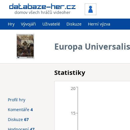
domov všech hráčů videoher
Hry
Vývojáři
Uživatelé
Diskuze
Herní výzva
Europa Universalis 
Statistiky
20
Profil hry
Komentáře
4
15
Diskuze
67
Hodnocení
47