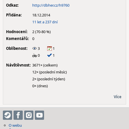
Odkaz:
http://dbher.cz/h9760
Přidána:
18.12.2014
11 let a 237 dní
Hodnocení:
2 (70-80 %)
Komentářů:
0
Oblíbenost:
3
1
0
1
Návštěvnost:
3671× (celkem)
12× (poslední měsíc)
2× (poslední týden)
0× (dnes)
Více
O webu