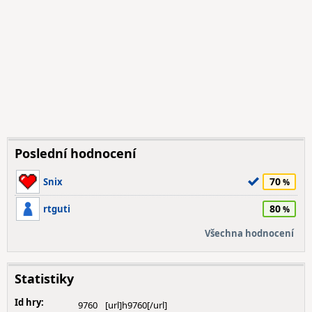
Poslední hodnocení
70
Snix
80
rtguti
Všechna hodnocení
Statistiky
Id hry:
9760