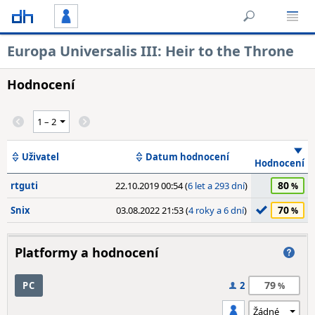
Europa Universalis III: Heir to the Throne
Hodnocení
Uživatel
Datum hodnocení
Hodnocení
80
rtguti
22.10.2019 00:54 (
6 let a 293 dní
)
70
Snix
03.08.2022 21:53 (
4 roky a 6 dní
)
Platformy a hodnocení
79
PC
2