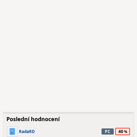
Poslední hodnocení
40
RadaRD
PC