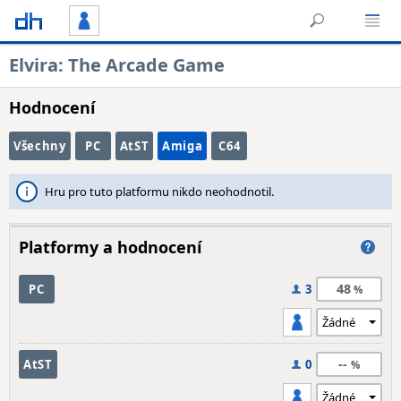
Elvira: The Arcade Game
Hodnocení
Všechny
PC
AtST
Amiga
C64
Hru pro tuto platformu nikdo neohodnotil.
Platformy a hodnocení
48
PC
3
--
AtST
0