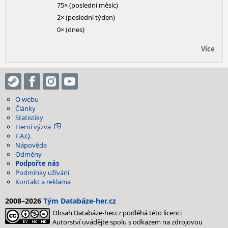
75× (poslední měsíc)
2× (poslední týden)
0× (dnes)
Více
O webu
Články
Statistiky
Herní výzva
F.A.Q.
Nápověda
Odměny
Podpořte nás
Podmínky užívání
Kontakt a reklama
2008–2026
Tým Databáze-her.cz
Obsah Databáze-her.cz podléhá této licenci
Autorství uvádějte spolu s odkazem na zdrojovou