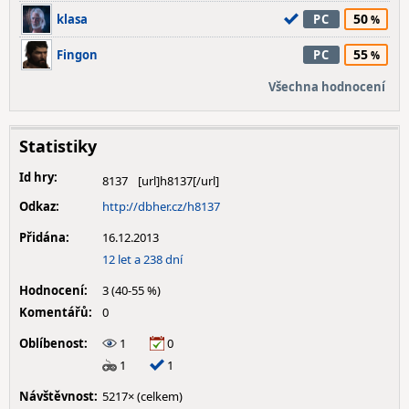
50
klasa
PC
55
Fingon
PC
Všechna hodnocení
Statistiky
Id hry:
8137
Odkaz:
http://dbher.cz/h8137
Přidána:
16.12.2013
12 let a 238 dní
Hodnocení:
3 (40-55 %)
Komentářů:
0
Oblíbenost:
1
0
1
1
Návštěvnost:
5217× (celkem)