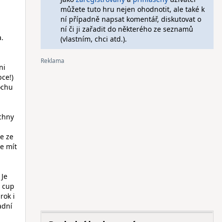
můžete tuto hru nejen ohodnotit, ale také k
ní případně napsat komentář, diskutovat o
ní či ji zařadit do některého ze seznamů
a.
(vlastním, chci atd.).
ni
ce!)
ochu
echny
že ze
e mít
 Je
d cup
rok i
adní