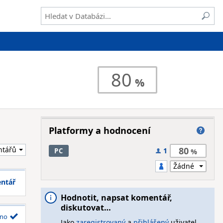
80
Platformy a hodnocení
80
1
PC
entář
Hodnotit, napsat komentář,
diskutovat…
no
Jako
zaregistrovaný
a
přihlášený
uživatel