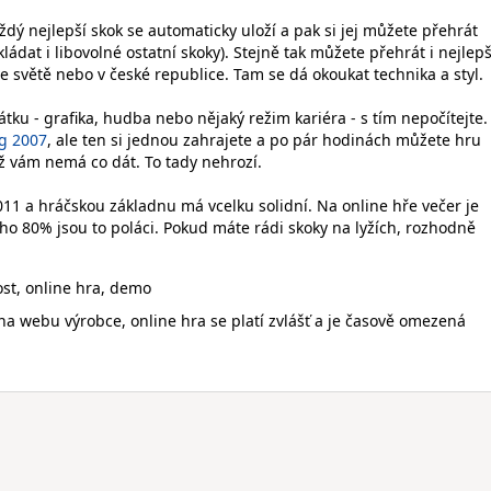
aždý nejlepší skok se automaticky uloží a pak si jej můžete přehrát
dat i libovolné ostatní skoky). Stejně tak můžete přehrát i nejlepš
e světě nebo v české republice. Tam se dá okoukat technika a styl.
átku - grafika, hudba nebo nějaký režim kariéra - s tím nepočítejte.
g 2007
, ale ten si jednou zahrajete a po pár hodinách můžete hru
už vám nemá co dát. To tady nehrozí.
011 a hráčskou základnu má vcelku solidní. Na online hře večer je
toho 80% jsou to poláci. Pokud máte rádi skoky na lyžích, rozhodně
ost, online hra, demo
na webu výrobce, online hra se platí zvlášť a je časově omezená