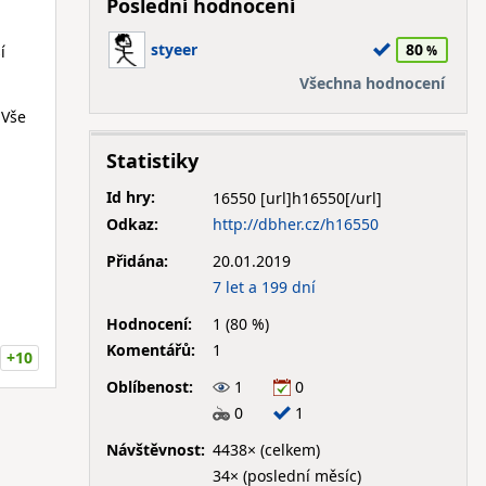
Poslední hodnocení
styeer
80
í
Všechna hodnocení
 Vše
Statistiky
Id hry:
16550
Odkaz:
http://dbher.cz/h16550
Přidána:
20.01.2019
7 let a 199 dní
Hodnocení:
1 (80 %)
Komentářů:
1
+10
Oblíbenost:
1
0
0
1
Návštěvnost:
4438× (celkem)
34× (poslední měsíc)