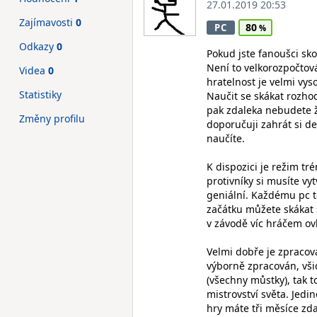
27.01.2019 20:53
Zajímavosti
0
80
PC
Odkazy
0
Pokud jste fanoušci skok
Není to velkorozpočtová
Videa
0
hratelnost je velmi vys
Statistiky
Naučit se skákat rozho
pak zdaleka nebudete ž
Změny profilu
doporučuji zahrát si de
naučíte.
K dispozici je režim t
protivníky si musíte vy
geniální. Každému pc to
začátku můžete skákat 
v závodě víc hráčem ov
Velmi dobře je zpracová
výborně zpracován, vši
(všechny můstky), tak t
mistrovství světa. Jedi
hry máte tři měsíce zd