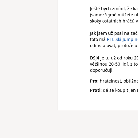
Ještě bych zmínil, že k
(samozřejmě můžete uklá
skoky ostatních hráčů v
Jak jsem už psal na zač
toto má
RTL Ski Jumpin
odinstalovat, protože 
DSJ4 je tu už od roku 2
většinou 20-50 lidí, z 
doporučuji.
Pro:
hratelnost, obtížn
Proti:
dá se koupit jen 