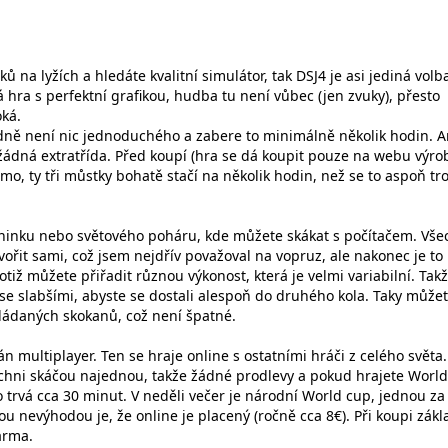
ů na lyžích a hledáte kvalitní simulátor, tak DSJ4 je asi jediná volb
 hra s perfektní grafikou, hudba tu není vůbec (jen zvuky), přesto
oká.
dně není nic jednoduchého a zabere to minimálně několik hodin. A
ádná extratřída. Před koupí (hra se dá koupit pouze na webu výrob
mo, ty tři můstky bohatě stačí na několik hodin, než se to aspoň tr
réninku nebo světového poháru, kde můžete skákat s počítačem. Vš
tvořit sami, což jsem nejdřív považoval na vopruz, ale nakonec je to
tiž můžete přiřadit různou výkonost, která je velmi variabilní. Tak
se slabšími, abyste se dostali alespoň do druhého kola. Taky můžet
ládaných skokanů, což není špatné.
n multiplayer. Ten se hraje online s ostatními hráči z celého světa.
chni skáčou najednou, takže žádné prodlevy a pokud hrajete Worl
o trvá cca 30 minut. V neděli večer je národní World cup, jednou za 
nou nevýhodou je, že online je placený (ročně cca 8€). Při koupi zákl
arma.