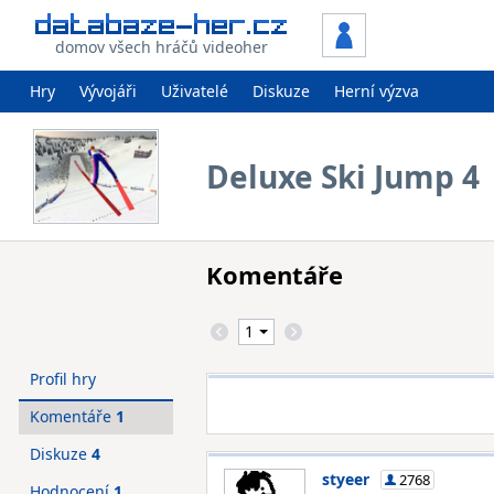
domov všech hráčů videoher
Hry
Vývojáři
Uživatelé
Diskuze
Herní výzva
Deluxe Ski Jump 4
Komentáře
Profil hry
Komentáře
1
Diskuze
4
styeer
2768
Hodnocení
1