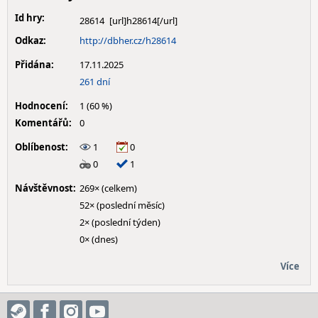
Id hry:
28614
Odkaz:
http://dbher.cz/h28614
Přidána:
17.11.2025
261 dní
Hodnocení:
1 (60 %)
Komentářů:
0
Oblíbenost:
1
0
0
1
Návštěvnost:
269× (celkem)
52× (poslední měsíc)
2× (poslední týden)
0× (dnes)
Více