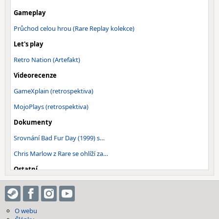
Gameplay
Průchod celou hrou (Rare Replay kolekce)
Let's play
Retro Nation (Artefakt)
Videorecenze
GameXplain (retrospektiva)
MojoPlays (retrospektiva)
Dokumenty
Srovnání Bad Fur Day (1999) s…
Chris Marlow z Rare se ohlíží za…
Ostatní
Ústřední „Stage theme“ znělka…
O webu