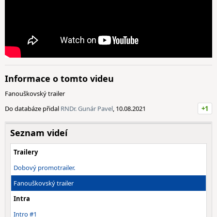
Informace o tomto videu
Fanouškovský trailer
Do databáze přidal
RNDr. Gunár Pavel
, 10.08.2021
+1
Seznam videí
Trailery
Dobový promotrailer.
Fanouškovský trailer
Intra
Intro #1