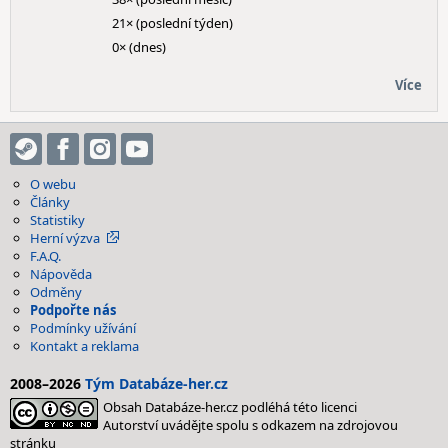
21× (poslední týden)
0× (dnes)
Více
O webu
Články
Statistiky
Herní výzva
F.A.Q.
Nápověda
Odměny
Podpořte nás
Podmínky užívání
Kontakt a reklama
2008–2026
Tým Databáze-her.cz
Obsah Databáze-her.cz podléhá této licenci
Autorství uvádějte spolu s odkazem na zdrojovou
stránku