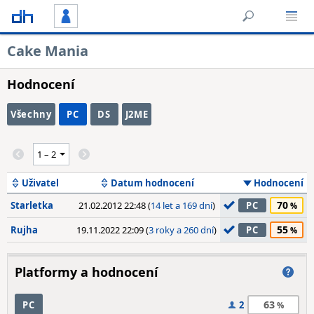
Cake Mania
Hodnocení
Všechny
PC
DS
J2ME
Uživatel
Datum hodnocení
Hodnocení
70
Starletka
21.02.2012 22:48 (
14 let a 169 dní
)
PC
55
Rujha
19.11.2022 22:09 (
3 roky a 260 dní
)
PC
Platformy a hodnocení
63
PC
2