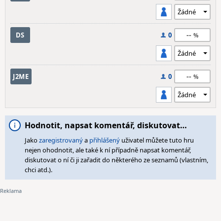
--
DS
0
--
J2ME
0
Hodnotit, napsat komentář, diskutovat…
Jako
zaregistrovaný
a
přihlášený
uživatel můžete tuto hru
nejen ohodnotit, ale také k ní případně napsat komentář,
diskutovat o ní či ji zařadit do některého ze seznamů (vlastním,
chci atd.).