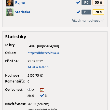
55
Rujha
PC
70
Starletka
PC
Všechna hodnocení
Statistiky
Id hry:
5404
Odkaz:
http://dbher.cz/h5404
Přidána:
21.02.2012
14 let a 169 dní
Hodnocení:
2 (55-75 %)
Komentářů:
0
Oblíbenost:
2
1
0
3
Návštěvnost:
7618× (celkem)
38× (poslední měsíc)