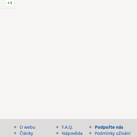
+1
O webu
F.A.Q.
Podpořte nás
Články
Nápověda
Podmínky užívání