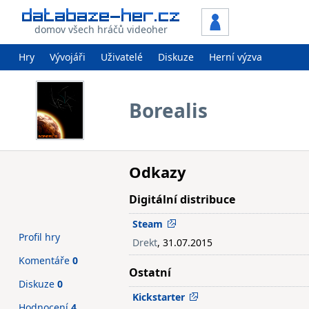
domov všech hráčů videoher
Hry
Vývojáři
Uživatelé
Diskuze
Herní výzva
Borealis
Odkazy
Digitální distribuce
Steam
Profil hry
Drekt
, 31.07.2015
Komentáře
0
Ostatní
Diskuze
0
Kickstarter
Hodnocení
4