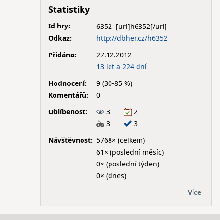
Statistiky
Id hry:
6352
Odkaz:
http://dbher.cz/h6352
Přidána:
27.12.2012
13 let a 224 dní
Hodnocení:
9 (30-85 %)
Komentářů:
0
Oblíbenost:
3
2
3
3
Návštěvnost:
5768× (celkem)
61× (poslední měsíc)
0× (poslední týden)
0× (dnes)
Více