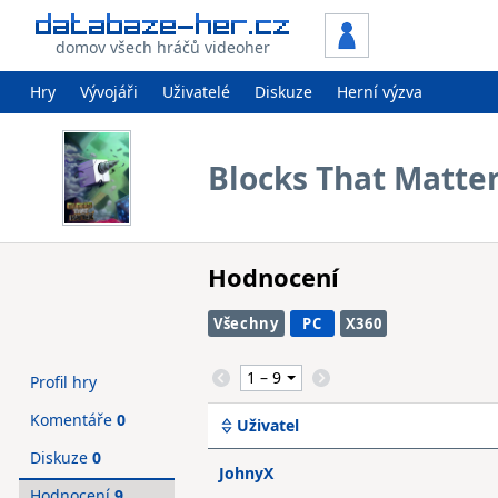
domov všech hráčů videoher
Hry
Vývojáři
Uživatelé
Diskuze
Herní výzva
Blocks That Matte
Hodnocení
Všechny
PC
X360
Profil hry
Komentáře
0
Uživatel
Diskuze
0
JohnyX
Hodnocení
9