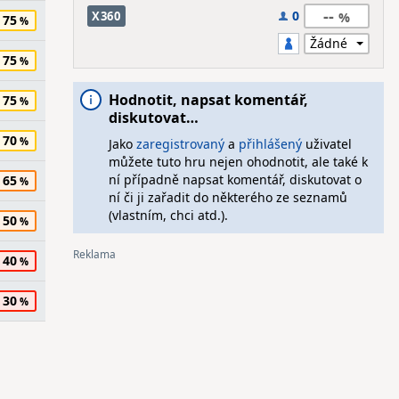
--
0
X360
75
75
Hodnotit, napsat komentář,
75
diskutovat…
70
Jako
zaregistrovaný
a
přihlášený
uživatel
můžete tuto hru nejen ohodnotit, ale také k
ní případně napsat komentář, diskutovat o
65
ní či ji zařadit do některého ze seznamů
(vlastním, chci atd.).
50
40
30