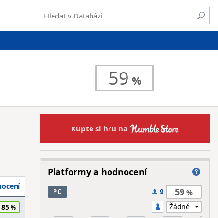
59
Kupte si hru na
Platformy a hodnocení
ocení
59
9
PC
85