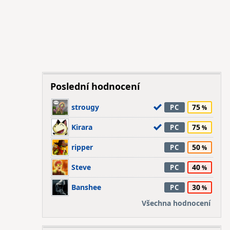
Poslední hodnocení
strougy
75
PC
Kirara
75
PC
ripper
50
PC
Steve
40
PC
Banshee
30
PC
Všechna hodnocení