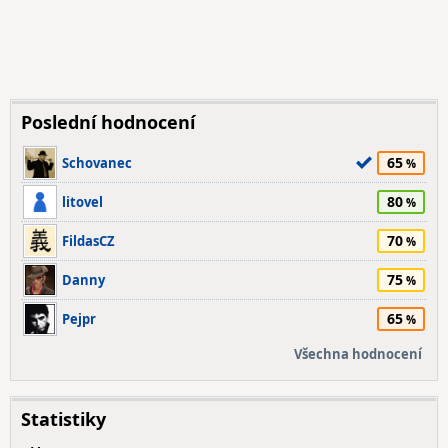
Poslední hodnocení
65
Schovanec
80
litovel
70
FildasCZ
75
Danny
65
Pejpr
Všechna hodnocení
Statistiky