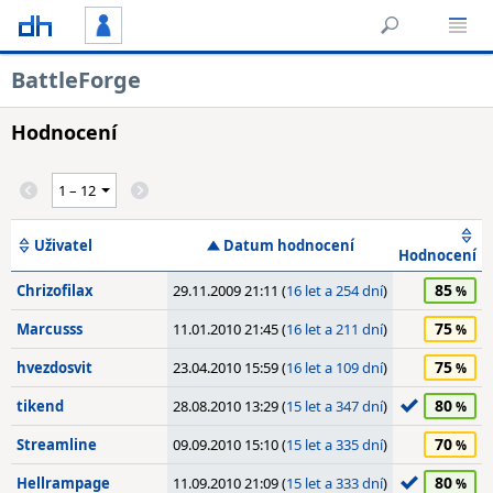
BattleForge
Hodnocení
Uživatel
Datum hodnocení
Hodnocení
85
Chrizofilax
29.11.2009 21:11 (
16 let a 254 dní
)
75
Marcusss
11.01.2010 21:45 (
16 let a 211 dní
)
75
hvezdosvit
23.04.2010 15:59 (
16 let a 109 dní
)
80
tikend
28.08.2010 13:29 (
15 let a 347 dní
)
70
Streamline
09.09.2010 15:10 (
15 let a 335 dní
)
80
Hellrampage
11.09.2010 21:09 (
15 let a 333 dní
)