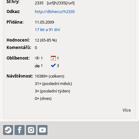
Id hry:
2335
Odkaz:
http://dbher.cz/h2335
Přidána:
11.05.2009
17 let a 91 dní
Hodnocení:
12 (65-85 %)
Komentářů:
0
Oblíbenost:
1
1
1
3
Návštěvnost:
10389× (celkem)
31× (poslední měsíc)
3× (poslední týden)
0× (dnes)
Více