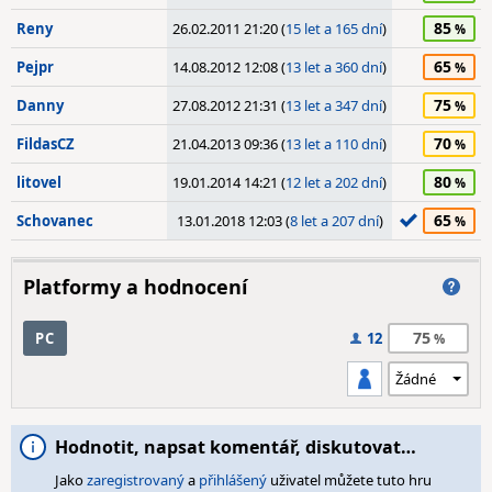
85
Reny
26.02.2011 21:20 (
15 let a 165 dní
)
65
Pejpr
14.08.2012 12:08 (
13 let a 360 dní
)
75
Danny
27.08.2012 21:31 (
13 let a 347 dní
)
70
FildasCZ
21.04.2013 09:36 (
13 let a 110 dní
)
80
litovel
19.01.2014 14:21 (
12 let a 202 dní
)
65
Schovanec
13.01.2018 12:03 (
8 let a 207 dní
)
Platformy a hodnocení
75
PC
12
Hodnotit, napsat komentář, diskutovat…
Jako
zaregistrovaný
a
přihlášený
uživatel můžete tuto hru