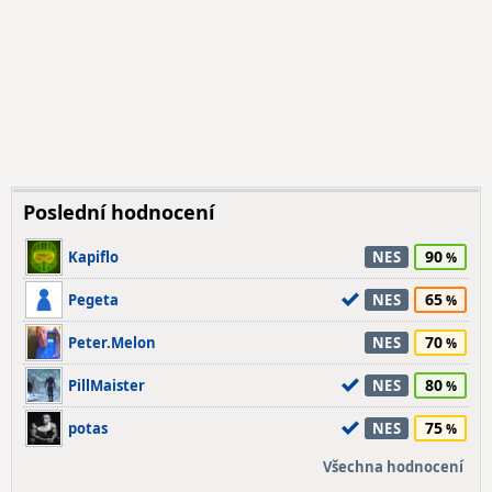
Poslední hodnocení
90
Kapiflo
NES
65
Pegeta
NES
70
Peter.Melon
NES
80
PillMaister
NES
75
potas
NES
Všechna hodnocení