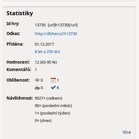
Statistiky
Id hry:
13730
Odkaz:
http://dbher.cz/h13730
Přidána:
01.12.2017
8 let a 250 dní
Hodnocení:
12 (65-95 %)
Komentářů:
1
Oblíbenost:
0
1
0
6
Návštěvnost:
9027× (celkem)
90× (poslední měsíc)
1× (poslední týden)
0× (dnes)
Více