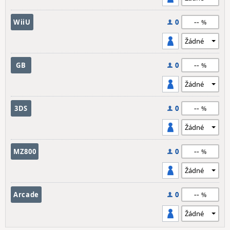
--
WiiU
0
--
GB
0
--
3DS
0
--
MZ800
0
--
Arcade
0