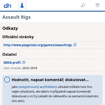
Assault Rigs
Odkazy
Oficiální stránky
http://www.psygnosis.org/games/assaultrigs
Ostatní
IMDb profil
účet smazán
, 29.01.2018
Hodnotit, napsat komentář, diskutovat…
Jako
zaregistrovaný
a
přihlášený
uživatel můžete tuto hru
nejen ohodnotit, ale také k ní případně napsat komentář,
diskutovat o ní či ji zařadit do některého ze seznamů (vlastním,
chci atd.).