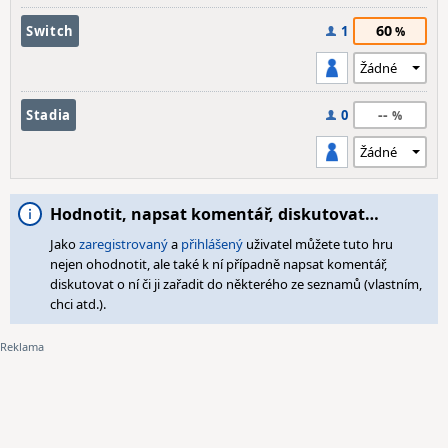
60
Switch
1
--
Stadia
0
Hodnotit, napsat komentář, diskutovat…
Jako
zaregistrovaný
a
přihlášený
uživatel můžete tuto hru
nejen ohodnotit, ale také k ní případně napsat komentář,
diskutovat o ní či ji zařadit do některého ze seznamů (vlastním,
chci atd.).