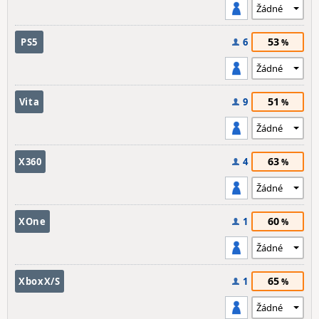
53
PS5
6
51
Vita
9
63
X360
4
60
XOne
1
65
XboxX/S
1