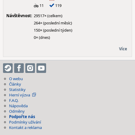
11
119
Návštěvnost:
29517× (celkem)
264× (poslední měsíc)
150× (poslední týden)
0× (dnes)
Více
O webu
Články
Statistiky
Herní výzva
F.A.Q.
Nápověda
Odměny
Podpořte nás
Podmínky užívání
Kontakt a reklama