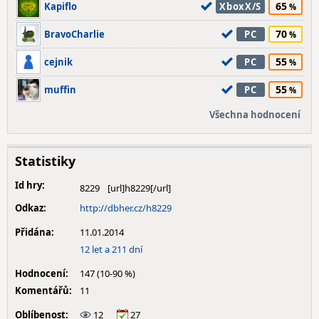
65
Kapiflo
XboxX/S
70
BravoCharlie
PC
55
cejnik
PC
55
muffin
PC
Všechna hodnocení
Statistiky
Id hry:
8229
Odkaz:
http://dbher.cz/h8229
Přidána:
11.01.2014
12 let a 211 dní
Hodnocení:
147 (10-90 %)
Komentářů:
11
Oblíbenost:
12
27