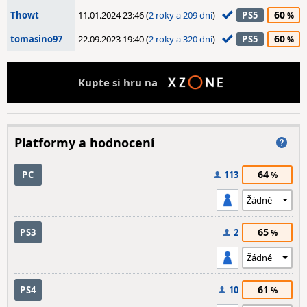
60
Thowt
11.01.2024 23:46 (
2 roky a 209 dní
)
PS5
60
tomasino97
22.09.2023 19:40 (
2 roky a 320 dní
)
PS5
Kupte si hru na
Platformy a hodnocení
64
PC
113
65
PS3
2
61
PS4
10