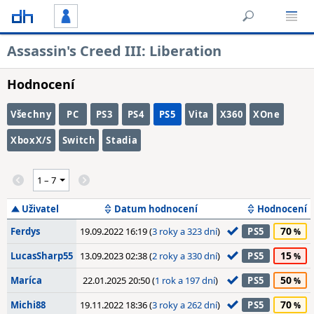
Assassin's Creed III: Liberation
Hodnocení
Všechny
PC
PS3
PS4
PS5
Vita
X360
XOne
XboxX/S
Switch
Stadia
Uživatel
Datum hodnocení
Hodnocení
70
Ferdys
19.09.2022 16:19 (
3 roky a 323 dní
)
PS5
15
LucasSharp55
13.09.2023 02:38 (
2 roky a 330 dní
)
PS5
50
Maríca
22.01.2025 20:50 (
1 rok a 197 dní
)
PS5
70
Michi88
19.11.2022 18:36 (
3 roky a 262 dní
)
PS5