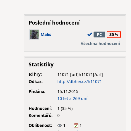
Poslední hodnocení
Malis
35
PC
Všechna hodnocení
Statistiky
Id hry:
11071
Odkaz:
http://dbher.cz/h11071
Přidána:
15.11.2015
10 let a 269 dní
Hodnocení:
1 (35 %)
Komentářů:
0
Oblíbenost:
1
1