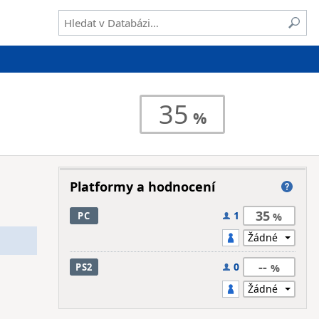
35
Platformy a hodnocení
35
1
PC
--
0
PS2