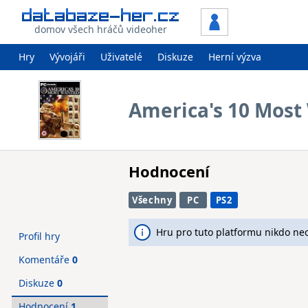
domov všech hráčů videoher
Hry
Vývojáři
Uživatelé
Diskuze
Herní výzva
America's 10 Most
Hodnocení
Všechny
PC
PS2
Hru pro tuto platformu nikdo ne
Profil hry
Komentáře
0
Diskuze
0
Hodnocení
1