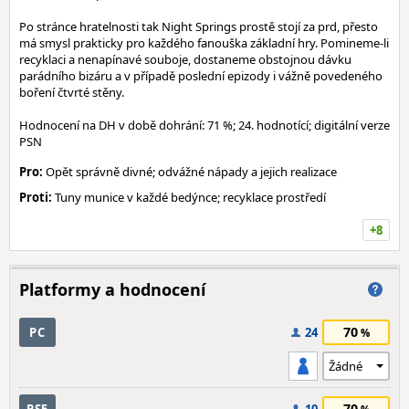
Po stránce hratelnosti tak Night Springs prostě stojí za prd, přesto
má smysl prakticky pro každého fanouška základní hry. Pomineme-li
recyklaci a nenapínavé souboje, dostaneme obstojnou dávku
parádního bizáru a v případě poslední epizody i vážně povedeného
boření čtvrté stěny.
Hodnocení na DH v době dohrání: 71 %; 24. hodnotící; digitální verze
PSN
Pro:
Opět správně divné; odvážné nápady a jejich realizace
Proti:
Tuny munice v každé bedýnce; recyklace prostředí
+8
Platformy a hodnocení
70
PC
24
70