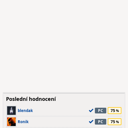
Poslední hodnocení
75
blendak
PC
75
Ronik
PC