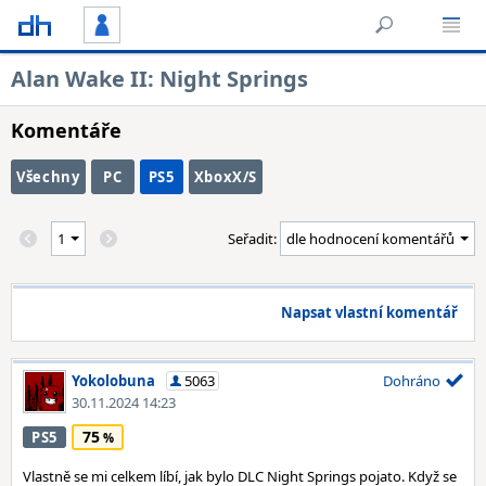
Alan Wake II: Night Springs
Komentáře
Všechny
PC
PS5
XboxX/S
Seřadit:
Napsat vlastní komentář
Yokolobuna
5063
Dohráno
30.11.2024 14:23
75
PS5
Vlastně se mi celkem líbí, jak bylo DLC Night Springs pojato. Když se