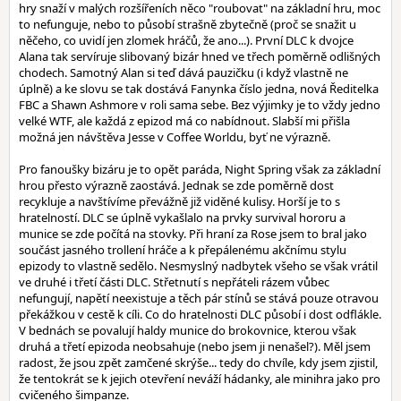
hry snaží v malých rozšířeních něco "roubovat" na základní hru, moc
to nefunguje, nebo to působí strašně zbytečně (proč se snažit u
něčeho, co uvidí jen zlomek hráčů, že ano...). První DLC k dvojce
Alana tak servíruje slibovaný bizár hned ve třech poměrně odlišných
chodech. Samotný Alan si teď dává pauzičku (i když vlastně ne
úplně) a ke slovu se tak dostává Fanynka číslo jedna, nová Ředitelka
FBC a Shawn Ashmore v roli sama sebe. Bez výjimky je to vždy jedno
velké WTF, ale každá z epizod má co nabídnout. Slabší mi přišla
možná jen návštěva Jesse v Coffee Worldu, byť ne výrazně.
Pro fanoušky bizáru je to opět paráda, Night Spring však za základní
hrou přesto výrazně zaostává. Jednak se zde poměrně dost
recykluje a navštívíme převážně již viděné kulisy. Horší je to s
hratelností. DLC se úplně vykašlalo na prvky survival hororu a
munice se zde počítá na stovky. Při hraní za Rose jsem to bral jako
součást jasného trollení hráče a k přepálenému akčnímu stylu
epizody to vlastně sedělo. Nesmyslný nadbytek všeho se však vrátil
ve druhé i třetí části DLC. Střetnutí s nepřáteli rázem vůbec
nefungují, napětí neexistuje a těch pár stínů se stává pouze otravou
překážkou v cestě k cíli. Co do hratelnosti DLC působí i dost odflákle.
V bednách se povalují haldy munice do brokovnice, kterou však
druhá a třetí epizoda neobsahuje (nebo jsem ji nenašel?). Měl jsem
radost, že jsou zpět zamčené skrýše... tedy do chvíle, kdy jsem zjistil,
že tentokrát se k jejich otevření neváží hádanky, ale minihra jako pro
cvičeného šimpanze.