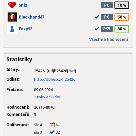
10
Snix
PC
60
Blackhand47
PC
80
Foxy92
PS5
Všechna hodnocení
Statistiky
Id hry:
25426
Odkaz:
http://dbher.cz/h25426
Přidána:
09.06.2024
2 roky a 58 dní
Hodnocení:
36 (10-80 %)
Komentářů:
5
Oblíbenost:
4
6
0
32