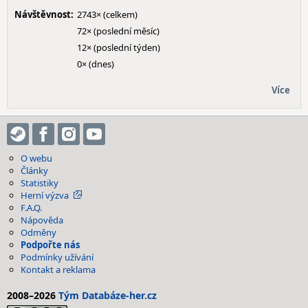
Návštěvnost:
2743× (celkem)
72× (poslední měsíc)
12× (poslední týden)
0× (dnes)
Více
O webu
Články
Statistiky
Herní výzva
F.A.Q.
Nápověda
Odměny
Podpořte nás
Podmínky užívání
Kontakt a reklama
2008–2026
Tým Databáze-her.cz