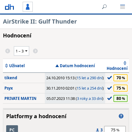
AirStrike II: Gulf Thunder
Hodnocení
Uživatel
Datum hodnocení
Hodnocení
70
tikend
24.10.2010 15:13 (
15 let a 290 dní
)
75
Psyx
30.11.2010 02:01 (
15 let a 254 dní
)
80
PRIVATE MARTIN
05.07.2023 11:38 (
3 roky a 33 dní
)
Platformy a hodnocení
75
PC
3