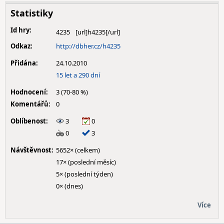
Statistiky
Id hry:
4235
Odkaz:
http://dbher.cz/h4235
Přidána:
24.10.2010
15 let a 290 dní
Hodnocení:
3 (70-80 %)
Komentářů:
0
Oblíbenost:
3
0
0
3
Návštěvnost:
5652× (celkem)
17× (poslední měsíc)
5× (poslední týden)
0× (dnes)
Více