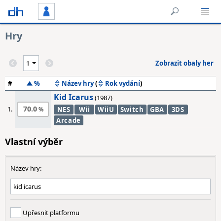
Hry
Zobrazit obaly her
#
%
Název hry
(
Rok vydání
)
Kid Icarus
(1987)
70.0
1.
NES
Wii
WiiU
Switch
GBA
3DS
Arcade
Vlastní výběr
Název hry:
Upřesnit platformu