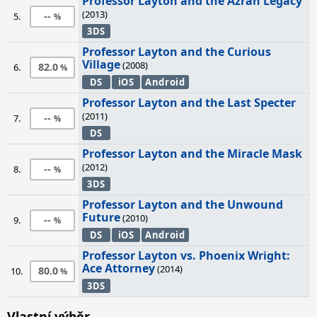
Professor Layton and the Azran Legacy
(2013)
--
5.
3DS
Professor Layton and the Curious
Village
(2008)
82.0
6.
DS
iOS
Android
Professor Layton and the Last Specter
(2011)
--
7.
DS
Professor Layton and the Miracle Mask
(2012)
--
8.
3DS
Professor Layton and the Unwound
Future
(2010)
--
9.
DS
iOS
Android
Professor Layton vs. Phoenix Wright:
Ace Attorney
(2014)
80.0
10.
3DS
Vlastní výběr