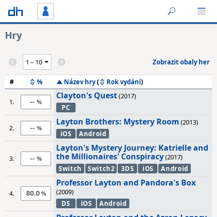
Hry
Zobrazit obaly her
#
%
Název hry
(
Rok vydání
)
Clayton's Quest
(2017)
--
1.
PC
Layton Brothers: Mystery Room
(2013)
--
2.
iOS
Android
Layton's Mystery Journey: Katrielle and
the Millionaires' Conspiracy
(2017)
--
3.
Switch
Switch2
3DS
iOS
Android
Professor Layton and Pandora's Box
(2009)
80.0
4.
DS
iOS
Android