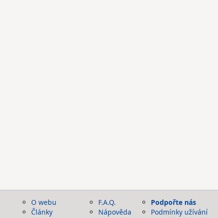
O webu
F.A.Q.
Podpořte nás
Články
Nápověda
Podmínky užívání