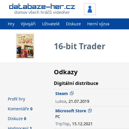
domov všech hráčů videoher
Hry
Vývojáři
Uživatelé
Diskuze
Herní výzva
16-bit Trader
Odkazy
Digitální distribuce
Steam
Profil hry
Luksa
, 21.07.2019
Komentáře
0
Microsoft Store
PC
Diskuze
0
TripTop
, 15.12.2021
Hodnocení
1