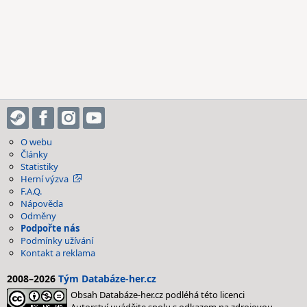
O webu
Články
Statistiky
Herní výzva
F.A.Q.
Nápověda
Odměny
Podpořte nás
Podmínky užívání
Kontakt a reklama
2008–2026
Tým Databáze-her.cz
Obsah Databáze-her.cz podléhá této licenci