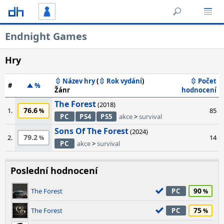
Endnight Games
Hry
Název hry
(
Rok vydání
)
Počet
#
%
Žánr
hodnocení
The Forest
(2018)
76.6
1.
85
PC
PS4
PS5
akce
>
survival
Sons Of The Forest
(2024)
79.2
2.
14
PC
akce
>
survival
Poslední hodnocení
90
The Forest
PC
75
The Forest
PC