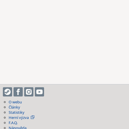
O webu
Články
Statistiky
Herní výzva
F.A.Q.
Nápověda