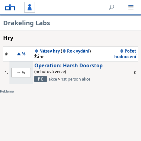
Drakeling Labs
Hry
Název hry
(
Rok vydání
)
Počet
#
%
Žánr
hodnocení
Operation: Harsh Doorstop
(nehotová verze)
--
1.
0
PC
akce
>
1st person akce