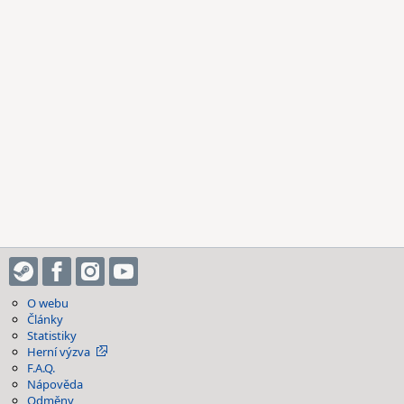
O webu
Články
Statistiky
Herní výzva
F.A.Q.
Nápověda
Odměny