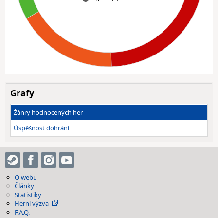
Grafy
Žánry hodnocených her
Úspěšnost dohrání
O webu
Články
Statistiky
Herní výzva
F.A.Q.