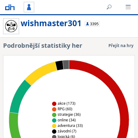
wishmaster301
3395
Podrobnější statistiky her
Přejít na hry
akce (173)
RPG (60)
strategie (36)
online (34)
adventura (33)
závodní (7)
logická (6)