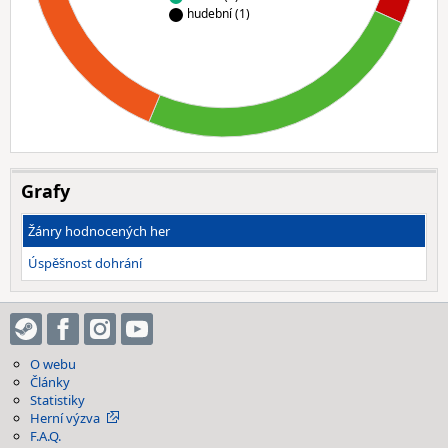
hudební (1)
Grafy
Žánry hodnocených her
Úspěšnost dohrání
O webu
Články
Statistiky
Herní výzva
F.A.Q.