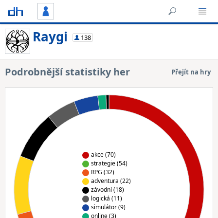
Raygi
138
Podrobnější statistiky her
Přejít na hry
akce (70)
strategie (54)
RPG (32)
adventura (22)
závodní (18)
logická (11)
simulátor (9)
online (3)