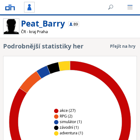
Peat_Barry
89
ČR - kraj Praha
Podrobnější statistiky her
Přejít na hry
akce (27)
RPG (2)
simulátor (1)
závodní (1)
adventura (1)