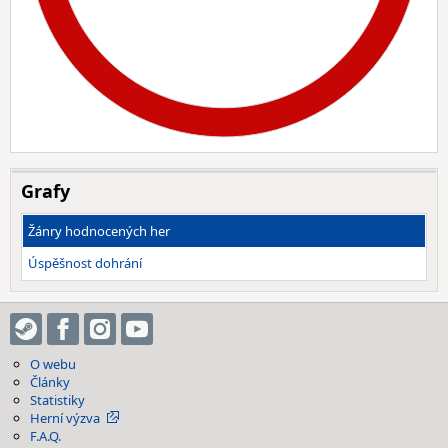
Grafy
Žánry hodnocených her
Úspěšnost dohrání
O webu
Články
Statistiky
Herní výzva
F.A.Q.