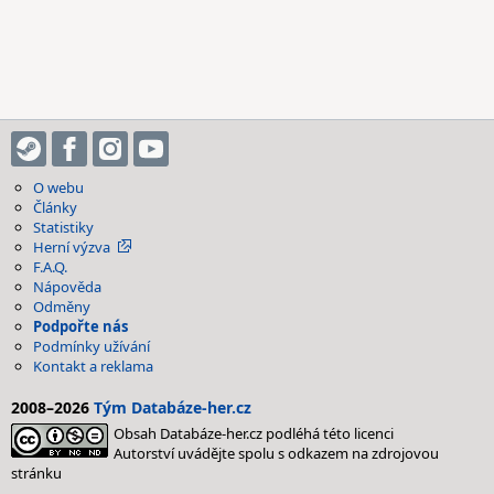
O webu
Články
Statistiky
Herní výzva
F.A.Q.
Nápověda
Odměny
Podpořte nás
Podmínky užívání
Kontakt a reklama
2008–2026
Tým Databáze-her.cz
Obsah Databáze-her.cz podléhá této licenci
Autorství uvádějte spolu s odkazem na zdrojovou
stránku