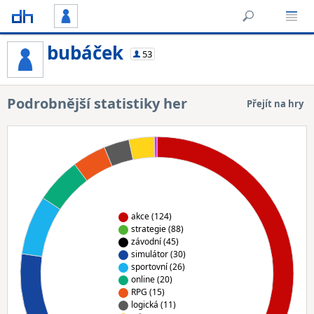
bubáček
53
Podrobnější statistiky her
Přejít na hry
akce (124)
strategie (88)
závodní (45)
simulátor (30)
sportovní (26)
online (20)
RPG (15)
logická (11)