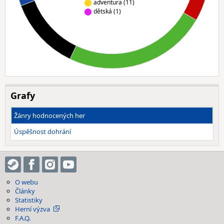
adventura (11)
dětská (1)
Grafy
Žánry hodnocených her
Úspěšnost dohrání
O webu
Články
Statistiky
Herní výzva
F.A.Q.