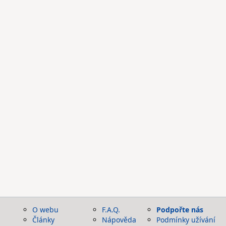
O webu
F.A.Q.
Podpořte nás
Články
Nápověda
Podmínky užívání