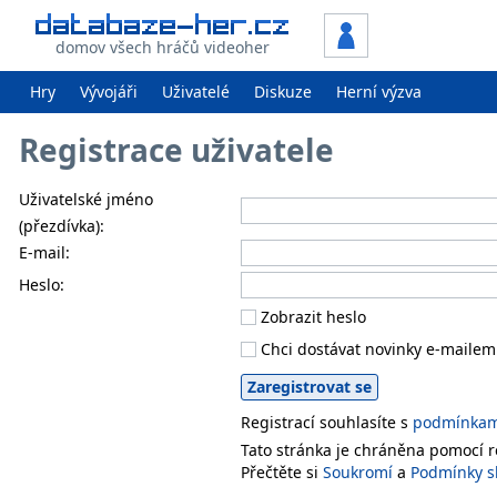
domov všech hráčů videoher
Hry
Vývojáři
Uživatelé
Diskuze
Herní výzva
Registrace uživatele
Uživatelské jméno
(přezdívka):
E-mail:
Heslo:
Zobrazit heslo
Chci dostávat novinky e-mailem
Registrací souhlasíte s
podmínkami
Tato stránka je chráněna pomocí
Přečtěte si
Soukromí
a
Podmínky s