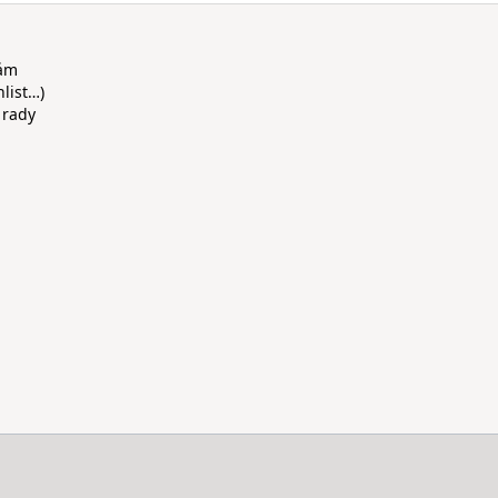
rám
hlist…)
 rady