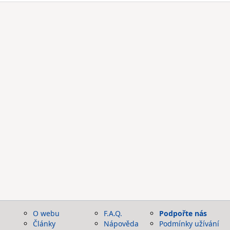
O webu
F.A.Q.
Podpořte nás
Články
Nápověda
Podmínky užívání