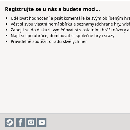
Registrujte se u nás a budete moci…
Udělovat hodnocení a psát komentáře ke svým oblíbeným h
Vést si svou vlastní herní sbírku a seznamy (dohrané hry, wis
Zapojit se do diskuzí, vyměňovat si s ostatními hráči názory a
Najít si spoluhráče, domlouvat si společné hry i srazy
Pravidelně soutěžit o řadu skvělých her