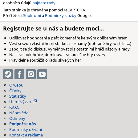
osobních údajů
najdete tady
.
Tato stránka je chráněna pomocí reCAPTCHA
Přečtěte si
Soukromí
a
Podmínky služby
Google.
Registrujte se u nás a budete moci…
Udělovat hodnocení a psát komentáře ke svým oblíbeným hrám
Vést si svou vlastní herní sbírku a seznamy (dohrané hry, wishlist…)
Zapojit se do diskuzí, vyměňovat si s ostatními hráči názory a rady
Najít si spoluhráče, domlouvat si společné hry i srazy
Pravidelně soutěžit o řadu skvělých her
O webu
Články
Statistiky
Herní výzva
F.A.Q.
Nápověda
Odměny
Podpořte nás
Podmínky užívání
Kontakt a reklama