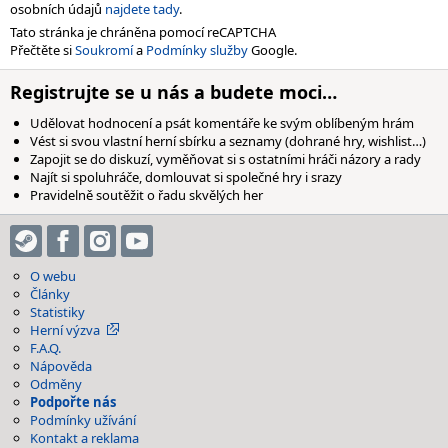
osobních údajů
najdete tady
.
Tato stránka je chráněna pomocí reCAPTCHA
Přečtěte si
Soukromí
a
Podmínky služby
Google.
Registrujte se u nás a budete moci…
Udělovat hodnocení a psát komentáře ke svým oblíbeným hrám
Vést si svou vlastní herní sbírku a seznamy (dohrané hry, wishlist…)
Zapojit se do diskuzí, vyměňovat si s ostatními hráči názory a rady
Najít si spoluhráče, domlouvat si společné hry i srazy
Pravidelně soutěžit o řadu skvělých her
O webu
Články
Statistiky
Herní výzva
F.A.Q.
Nápověda
Odměny
Podpořte nás
Podmínky užívání
Kontakt a reklama