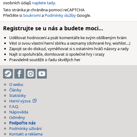
osobních údajů
najdete tady
.
Tato stránka je chráněna pomocí reCAPTCHA
Přečtěte si
Soukromí
a
Podmínky služby
Google.
Registrujte se u nás a budete moci…
Udělovat hodnocení a psát komentáře ke svým oblíbeným hrám
Vést si svou vlastní herní sbírku a seznamy (dohrané hry, wishlist…)
Zapojit se do diskuzí, vyměňovat si s ostatními hráči názory a rady
Najít si spoluhráče, domlouvat si společné hry i srazy
Pravidelně soutěžit o řadu skvělých her
O webu
Články
Statistiky
Herní výzva
F.A.Q.
Nápověda
Odměny
Podpořte nás
Podmínky užívání
Kontakt a reklama