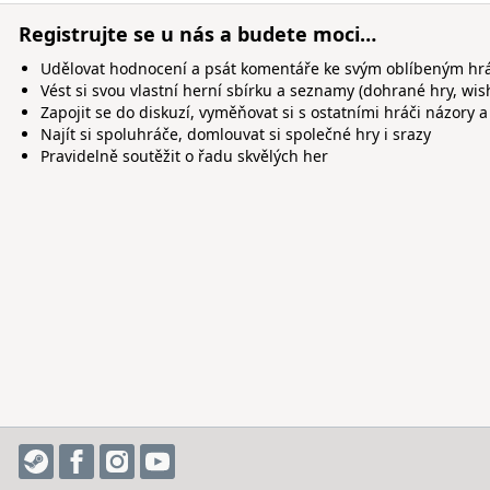
Registrujte se u nás a budete moci…
Udělovat hodnocení a psát komentáře ke svým oblíbeným h
Vést si svou vlastní herní sbírku a seznamy (dohrané hry, wis
Zapojit se do diskuzí, vyměňovat si s ostatními hráči názory a
Najít si spoluhráče, domlouvat si společné hry i srazy
Pravidelně soutěžit o řadu skvělých her