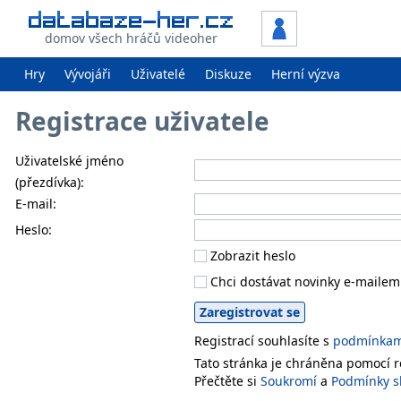
domov všech hráčů videoher
Hry
Vývojáři
Uživatelé
Diskuze
Herní výzva
Registrace uživatele
Uživatelské jméno
(přezdívka):
E-mail:
Heslo:
Zobrazit heslo
Chci dostávat novinky e-mailem
Registrací souhlasíte s
podmínkami
Tato stránka je chráněna pomocí
Přečtěte si
Soukromí
a
Podmínky s