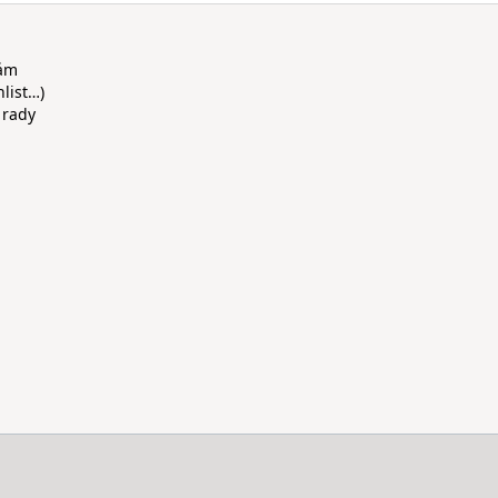
rám
hlist…)
 rady