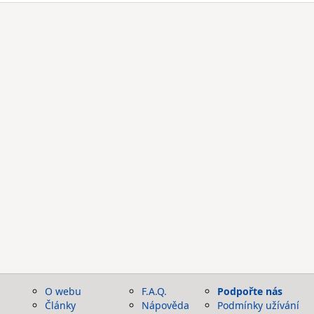
O webu
F.A.Q.
Podpořte nás
Články
Nápověda
Podmínky užívání