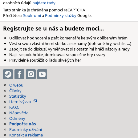
osobních údajů
najdete tady
.
Tato stránka je chráněna pomocí reCAPTCHA
Přečtěte si
Soukromí
a
Podmínky služby
Google.
Registrujte se u nás a budete moci…
Udělovat hodnocení a psát komentáře ke svým oblíbeným hrám
Vést si svou vlastní herní sbírku a seznamy (dohrané hry, wishlist…)
Zapojit se do diskuzí, vyměňovat si s ostatními hráči názory a rady
Najít si spoluhráče, domlouvat si společné hry i srazy
Pravidelně soutěžit o řadu skvělých her
O webu
Články
Statistiky
Herní výzva
F.A.Q.
Nápověda
Odměny
Podpořte nás
Podmínky užívání
Kontakt a reklama