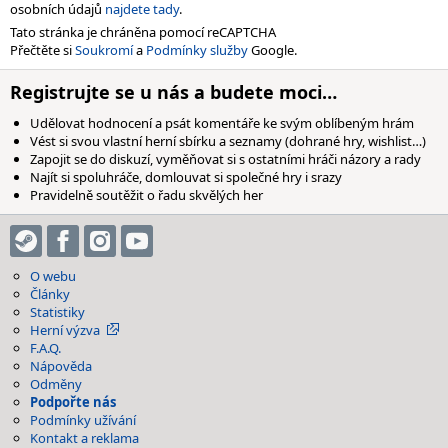
osobních údajů
najdete tady
.
Tato stránka je chráněna pomocí reCAPTCHA
Přečtěte si
Soukromí
a
Podmínky služby
Google.
Registrujte se u nás a budete moci…
Udělovat hodnocení a psát komentáře ke svým oblíbeným hrám
Vést si svou vlastní herní sbírku a seznamy (dohrané hry, wishlist…)
Zapojit se do diskuzí, vyměňovat si s ostatními hráči názory a rady
Najít si spoluhráče, domlouvat si společné hry i srazy
Pravidelně soutěžit o řadu skvělých her
O webu
Články
Statistiky
Herní výzva
F.A.Q.
Nápověda
Odměny
Podpořte nás
Podmínky užívání
Kontakt a reklama