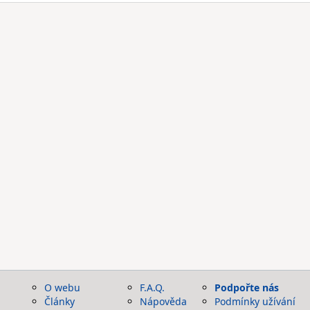
O webu
F.A.Q.
Podpořte nás
Články
Nápověda
Podmínky užívání