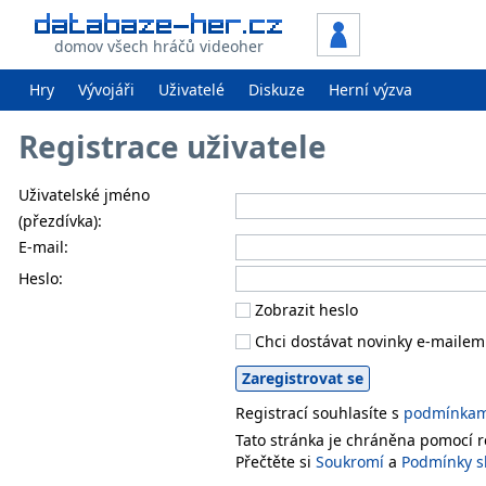
domov všech hráčů videoher
Hry
Vývojáři
Uživatelé
Diskuze
Herní výzva
Registrace uživatele
Uživatelské jméno
(přezdívka):
E-mail:
Heslo:
Zobrazit heslo
Chci dostávat novinky e-mailem
Registrací souhlasíte s
podmínkami
Tato stránka je chráněna pomocí
Přečtěte si
Soukromí
a
Podmínky s