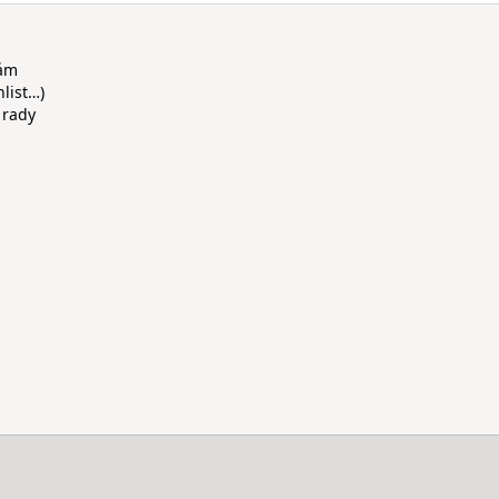
rám
hlist…)
 rady