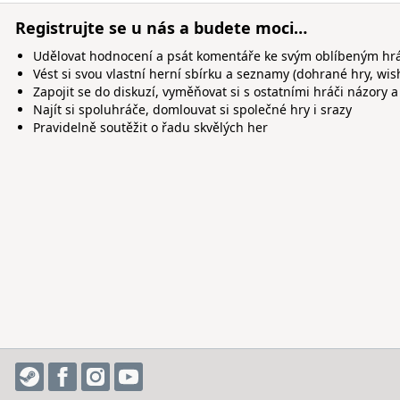
Registrujte se u nás a budete moci…
Udělovat hodnocení a psát komentáře ke svým oblíbeným h
Vést si svou vlastní herní sbírku a seznamy (dohrané hry, wis
Zapojit se do diskuzí, vyměňovat si s ostatními hráči názory a
Najít si spoluhráče, domlouvat si společné hry i srazy
Pravidelně soutěžit o řadu skvělých her