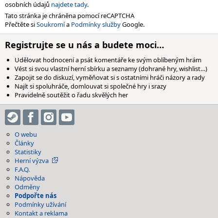
osobních údajů
najdete tady
.
Tato stránka je chráněna pomocí reCAPTCHA
Přečtěte si
Soukromí
a
Podmínky služby
Google.
Registrujte se u nás a budete moci…
Udělovat hodnocení a psát komentáře ke svým oblíbeným hrám
Vést si svou vlastní herní sbírku a seznamy (dohrané hry, wishlist…)
Zapojit se do diskuzí, vyměňovat si s ostatními hráči názory a rady
Najít si spoluhráče, domlouvat si společné hry i srazy
Pravidelně soutěžit o řadu skvělých her
O webu
Články
Statistiky
Herní výzva
F.A.Q.
Nápověda
Odměny
Podpořte nás
Podmínky užívání
Kontakt a reklama