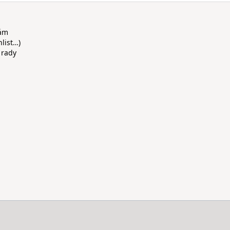
rám
hlist…)
 rady