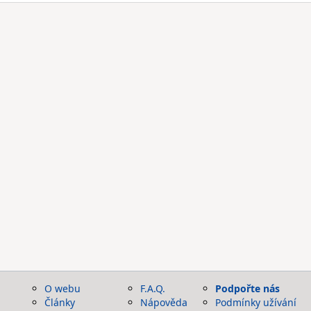
O webu
F.A.Q.
Podpořte nás
Články
Nápověda
Podmínky užívání