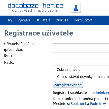
domov všech hráčů videoher
Hry
Vývojáři
Uživatelé
Diskuze
Herní výzva
Registrace uživatele
Uživatelské jméno
(přezdívka):
E-mail:
Heslo:
Zobrazit heslo
Chci dostávat novinky e-mailem
Registrací souhlasíte s
podmínkami
Tato stránka je chráněna pomocí
Přečtěte si
Soukromí
a
Podmínky s