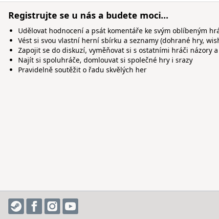
Registrujte se u nás a budete moci…
Udělovat hodnocení a psát komentáře ke svým oblíbeným h
Vést si svou vlastní herní sbírku a seznamy (dohrané hry, wis
Zapojit se do diskuzí, vyměňovat si s ostatními hráči názory a
Najít si spoluhráče, domlouvat si společné hry i srazy
Pravidelně soutěžit o řadu skvělých her