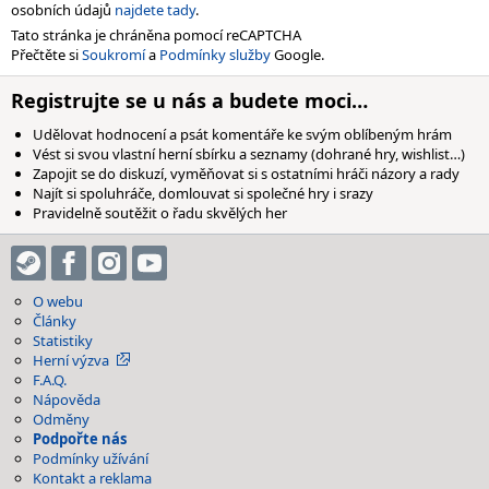
osobních údajů
najdete tady
.
Tato stránka je chráněna pomocí reCAPTCHA
Přečtěte si
Soukromí
a
Podmínky služby
Google.
Registrujte se u nás a budete moci…
Udělovat hodnocení a psát komentáře ke svým oblíbeným hrám
Vést si svou vlastní herní sbírku a seznamy (dohrané hry, wishlist…)
Zapojit se do diskuzí, vyměňovat si s ostatními hráči názory a rady
Najít si spoluhráče, domlouvat si společné hry i srazy
Pravidelně soutěžit o řadu skvělých her
O webu
Články
Statistiky
Herní výzva
F.A.Q.
Nápověda
Odměny
Podpořte nás
Podmínky užívání
Kontakt a reklama