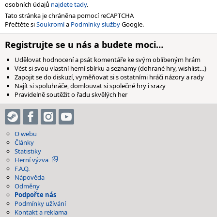
osobních údajů
najdete tady
.
Tato stránka je chráněna pomocí reCAPTCHA
Přečtěte si
Soukromí
a
Podmínky služby
Google.
Registrujte se u nás a budete moci…
Udělovat hodnocení a psát komentáře ke svým oblíbeným hrám
Vést si svou vlastní herní sbírku a seznamy (dohrané hry, wishlist…)
Zapojit se do diskuzí, vyměňovat si s ostatními hráči názory a rady
Najít si spoluhráče, domlouvat si společné hry i srazy
Pravidelně soutěžit o řadu skvělých her
O webu
Články
Statistiky
Herní výzva
F.A.Q.
Nápověda
Odměny
Podpořte nás
Podmínky užívání
Kontakt a reklama