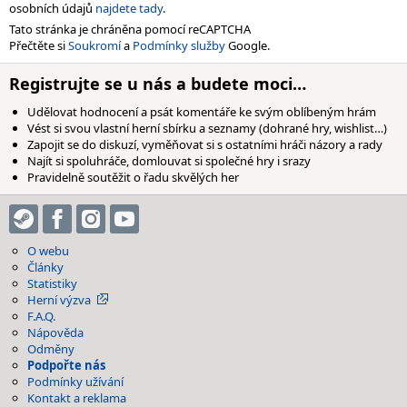
osobních údajů
najdete tady
.
Tato stránka je chráněna pomocí reCAPTCHA
Přečtěte si
Soukromí
a
Podmínky služby
Google.
Registrujte se u nás a budete moci…
Udělovat hodnocení a psát komentáře ke svým oblíbeným hrám
Vést si svou vlastní herní sbírku a seznamy (dohrané hry, wishlist…)
Zapojit se do diskuzí, vyměňovat si s ostatními hráči názory a rady
Najít si spoluhráče, domlouvat si společné hry i srazy
Pravidelně soutěžit o řadu skvělých her
O webu
Články
Statistiky
Herní výzva
F.A.Q.
Nápověda
Odměny
Podpořte nás
Podmínky užívání
Kontakt a reklama