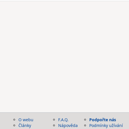
O webu
F.A.Q.
Podpořte nás
Články
Nápověda
Podmínky užívání