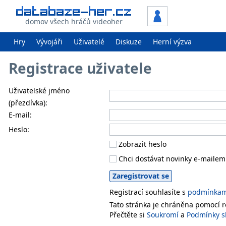
domov všech hráčů videoher
Hry
Vývojáři
Uživatelé
Diskuze
Herní výzva
Registrace uživatele
Uživatelské jméno
(přezdívka):
E-mail:
Heslo:
Zobrazit heslo
Chci dostávat novinky e-mailem
Registrací souhlasíte s
podmínkami
Tato stránka je chráněna pomocí
Přečtěte si
Soukromí
a
Podmínky s