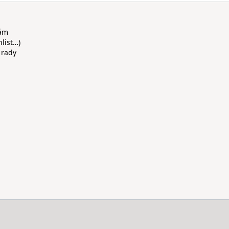
rám
hlist…)
 rady