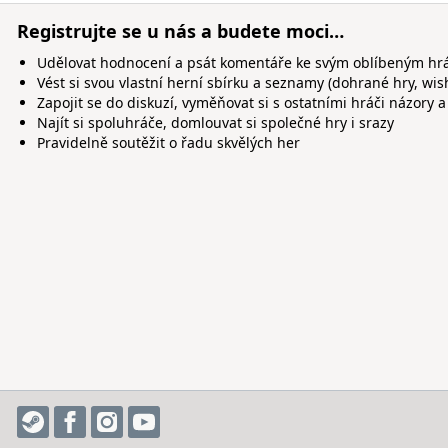
Registrujte se u nás a budete moci…
Udělovat hodnocení a psát komentáře ke svým oblíbeným h
Vést si svou vlastní herní sbírku a seznamy (dohrané hry, wis
Zapojit se do diskuzí, vyměňovat si s ostatními hráči názory a
Najít si spoluhráče, domlouvat si společné hry i srazy
Pravidelně soutěžit o řadu skvělých her