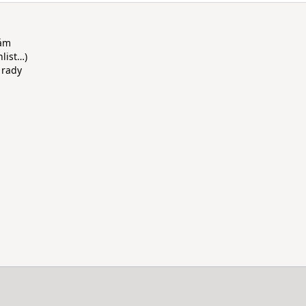
rám
hlist…)
 rady