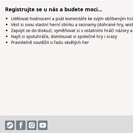
Registrujte se u nás a budete moci…
Udělovat hodnocení a psát komentáře ke svým oblíbeným h
Vést si svou vlastní herní sbírku a seznamy (dohrané hry, wis
Zapojit se do diskuzí, vyměňovat si s ostatními hráči názory a
Najít si spoluhráče, domlouvat si společné hry i srazy
Pravidelně soutěžit o řadu skvělých her