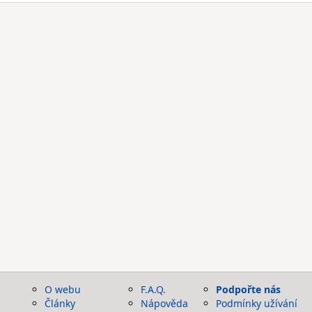
O webu
F.A.Q.
Podpořte nás
Články
Nápověda
Podmínky užívání