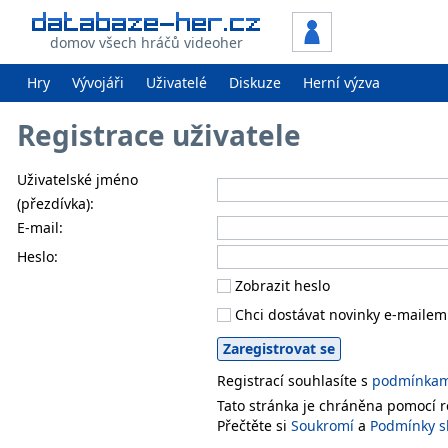
domov všech hráčů videoher
Hry
Vývojáři
Uživatelé
Diskuze
Herní výzva
Registrace uživatele
Uživatelské jméno
(přezdívka):
E-mail:
Heslo:
Zobrazit heslo
Chci dostávat novinky e-mailem
Registrací souhlasíte s
podmínkami
Tato stránka je chráněna pomocí
Přečtěte si
Soukromí
a
Podmínky s