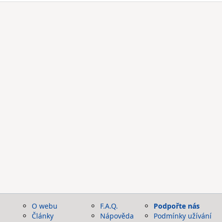
O webu
F.A.Q.
Podpořte nás
Články
Nápověda
Podmínky užívání