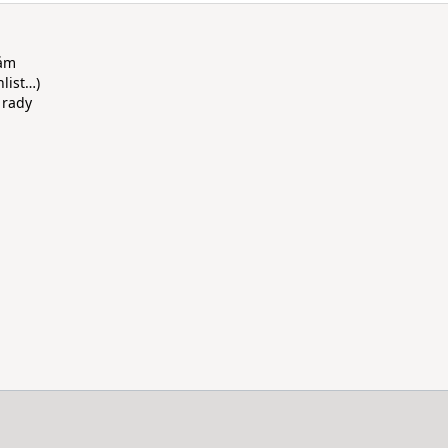
rám
hlist…)
 rady