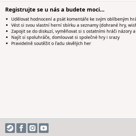
Registrujte se u nás a budete moci…
Udělovat hodnocení a psát komentáře ke svým oblíbeným h
Vést si svou vlastní herní sbírku a seznamy (dohrané hry, wis
Zapojit se do diskuzí, vyměňovat si s ostatními hráči názory a
Najít si spoluhráče, domlouvat si společné hry i srazy
Pravidelně soutěžit o řadu skvělých her