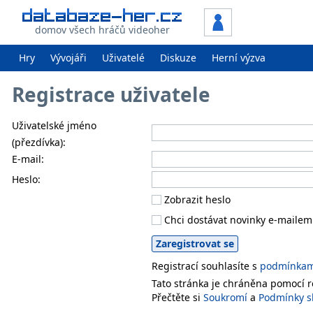
domov všech hráčů videoher
Hry
Vývojáři
Uživatelé
Diskuze
Herní výzva
Registrace uživatele
Uživatelské jméno
(přezdívka):
E-mail:
Heslo:
Zobrazit heslo
Chci dostávat novinky e-mailem
Registrací souhlasíte s
podmínkami
Tato stránka je chráněna pomocí
Přečtěte si
Soukromí
a
Podmínky s