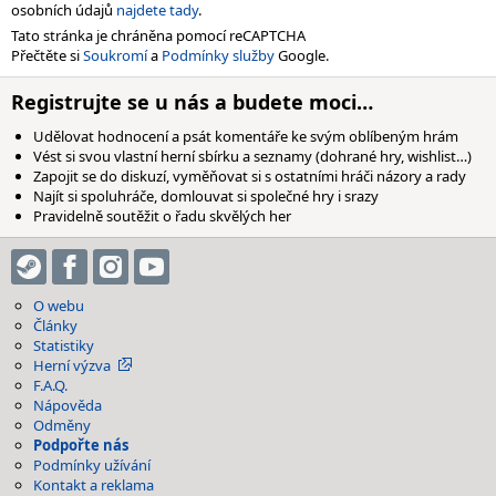
osobních údajů
najdete tady
.
Tato stránka je chráněna pomocí reCAPTCHA
Přečtěte si
Soukromí
a
Podmínky služby
Google.
Registrujte se u nás a budete moci…
Udělovat hodnocení a psát komentáře ke svým oblíbeným hrám
Vést si svou vlastní herní sbírku a seznamy (dohrané hry, wishlist…)
Zapojit se do diskuzí, vyměňovat si s ostatními hráči názory a rady
Najít si spoluhráče, domlouvat si společné hry i srazy
Pravidelně soutěžit o řadu skvělých her
O webu
Články
Statistiky
Herní výzva
F.A.Q.
Nápověda
Odměny
Podpořte nás
Podmínky užívání
Kontakt a reklama